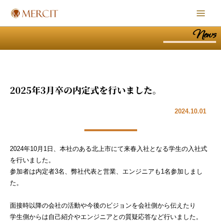
内
Main
容
Men
を
News
ス
キ
ッ
プ
2025年3月卒の内定式を行いました。
2024.10.01
2024年10月1日、本社のある北上市にて来春入社となる学生の入社式
を行いました。
参加者は内定者3名、弊社代表と営業、エンジニアも1名参加しまし
た。
面接時以降の会社の活動や今後のビジョンを会社側から伝えたり
学生側からは自己紹介やエンジニアとの質疑応答など行いました。