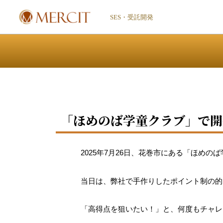
内
SES・受託開発
容
を
ス
キ
ッ
プ
「ほめのば学童クラブ」で開
2025年7月26日、花巻市にある「ほめ
当日は、弊社で手作りしたポイント制の的
「高得点を狙いたい！」と、何度もチャレ