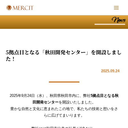
内
Main
容
Men
を
News
ス
キ
ッ
プ
5拠点目となる「秋田開発センター」を開設しまし
た！
2025.09.24
2025年9月24日（水）、秋田県秋田市内に、弊社
5拠点目となる秋
田開発センター
を開設いたしました。
豊かな自然と文化に恵まれたこの地で、私たちの技術と想いをさ
らに広げてまいります。