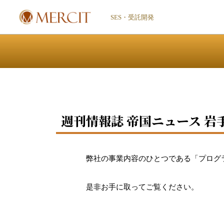
内
SES・受託開発
容
を
ス
キ
ッ
プ
週刊情報誌 帝国ニュース 
弊社の事業内容のひとつである「プログ
是非お手に取ってご覧ください。